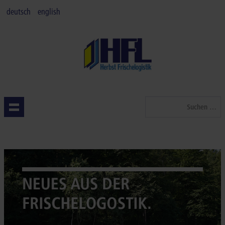
deutsch
english
Suchen
...
STARTSEITE
QUALITÄT
LEISTUNGEN
BRANCHEN